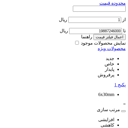
محدوده قیمت
از
ریال
تا
ریال
راهنما
اعمال فیلتر قیمت
نمایش محصولات موجود
محصولات ویژه
جدید
خاص
پایدار
پرفروش
پکیج
1
6x30mm
=
مرتب سازی
افزایشی
کاهشی