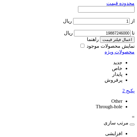
محدوده قیمت
از
ریال
تا
ریال
راهنما
اعمال فیلتر قیمت
نمایش محصولات موجود
محصولات ویژه
جدید
خاص
پایدار
پرفروش
پکیج
2
Other
Through-hole
=
مرتب سازی
افزایشی