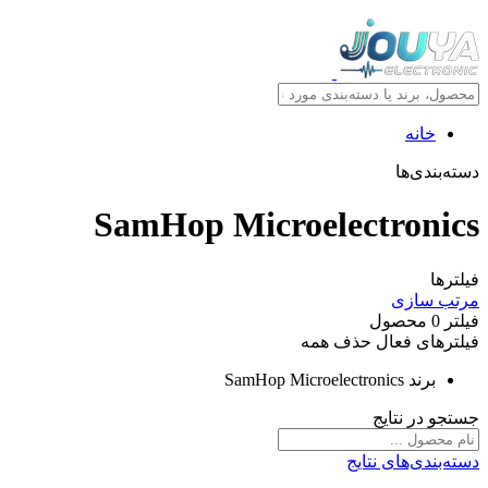
خانه
سته‌بندی‌ها
SamHop Microelectronic
یلترها
رتب سازی
یلتر
0
محصول
یلترهای فعال
حذف همه
برند
SamHop Microelectronics
ستجو در نتایج
سته‌بندی‌های نتایج