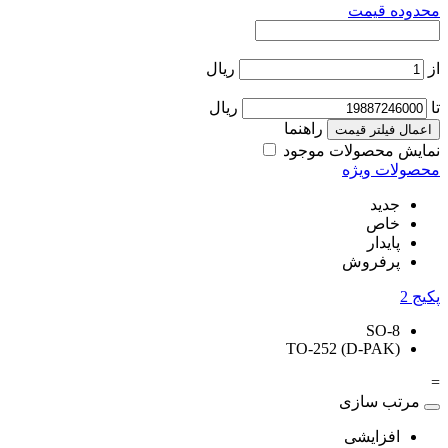
حدوده قیمت
ز
ریال
ریال
راهنما
اعمال فیلتر قیمت
مایش محصولات موجود
حصولات ویژه
جدید
خاص
پایدار
پرفروش
کیج
2
SO-8
TO-252 (D-PAK)
مرتب سازی
افزایشی