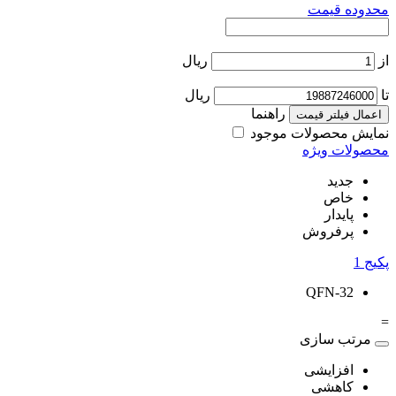
محدوده قیمت
از
ریال
تا
ریال
راهنما
اعمال فیلتر قیمت
نمایش محصولات موجود
محصولات ویژه
جدید
خاص
پایدار
پرفروش
پکیج
1
QFN-32
=
مرتب سازی
افزایشی
کاهشی