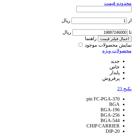
محدوده قیمت
از
ریال
تا
ریال
راهنما
اعمال فیلتر قیمت
نمایش محصولات موجود
محصولات ویژه
جدید
خاص
پایدار
پرفروش
پکیج
23
370-pin FC-PGA
BGA
BGA-196
BGA-256
BGA-544
CHIP CARRIER
DIP-20