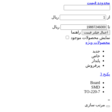
محدوده قیمت
از
ریال
تا
ریال
راهنما
اعمال فیلتر قیمت
نمایش محصولات موجود
محصولات ویژه
جدید
خاص
پایدار
پرفروش
پکیج
3
Board
SMD
TO-220-7
=
مرتب سازی