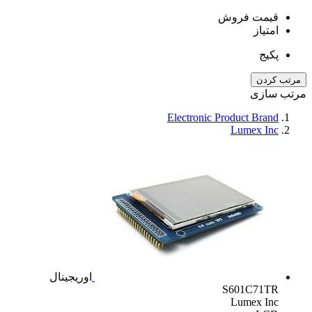
قیمت فروش
امتیاز
پکیج
مرتب کردن
مرتب سازی
Electronic Product Brand
Lumex Inc
اوریجینال
S601C71TR
Lumex Inc