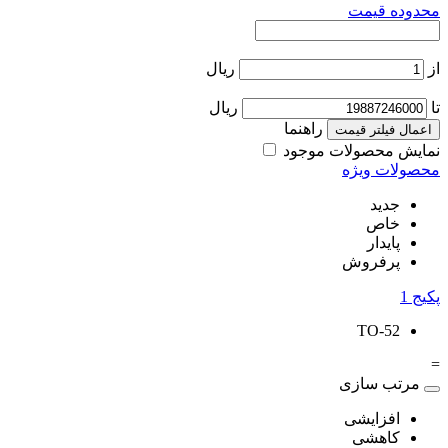
محدوده قیمت
از
ریال
تا
ریال
راهنما
اعمال فیلتر قیمت
نمایش محصولات موجود
محصولات ویژه
جدید
خاص
پایدار
پرفروش
پکیج
1
TO-52
=
مرتب سازی
افزایشی
کاهشی