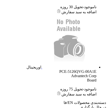
ناموجود-تحویل 30 روزه
اضافه به سبد سفارش
اوریجینال
PCE-5126QVG-00A1E
Advantech Corp
Board
ناموجود-تحویل 75 روزه
اضافه به سبد سفارش
دسته‌بندی محصولات
EN/فا
در حال بارگذاری