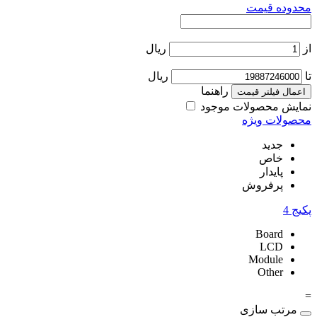
محدوده قیمت
از
ریال
تا
ریال
راهنما
اعمال فیلتر قیمت
نمایش محصولات موجود
محصولات ویژه
جدید
خاص
پایدار
پرفروش
پکیج
4
Board
LCD
Module
Other
=
مرتب سازی