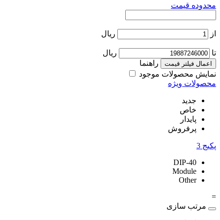
محدوده قیمت
از
ریال
تا
ریال
راهنما
اعمال فیلتر قیمت
نمایش محصولات موجود
محصولات ویژه
جدید
خاص
پایدار
پرفروش
پکیج
3
DIP-40
Module
Other
=
مرتب سازی