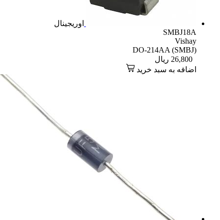
اوریجینال
SMBJ18A
Vishay
DO-214AA (SMBJ)
26,800
ریال
اضافه به سبد خرید