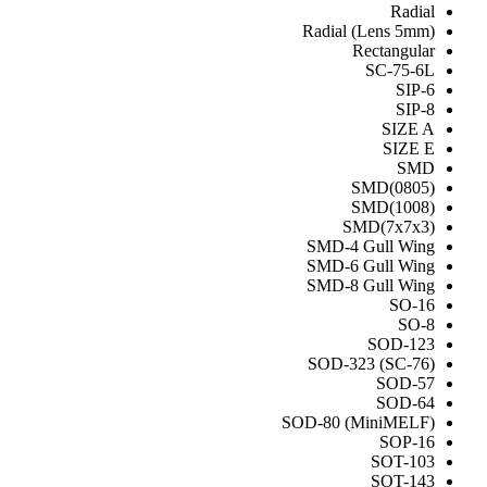
Radial
Radial (Lens 5mm)
Rectangular
SC-75-6L
SIP-6
SIP-8
SIZE A
SIZE E
SMD
SMD(0805)
SMD(1008)
SMD(7x7x3)
SMD-4 Gull Wing
SMD-6 Gull Wing
SMD-8 Gull Wing
SO-16
SO-8
SOD-123
SOD-323 (SC-76)
SOD-57
SOD-64
SOD-80 (MiniMELF)
SOP-16
SOT-103
SOT-143