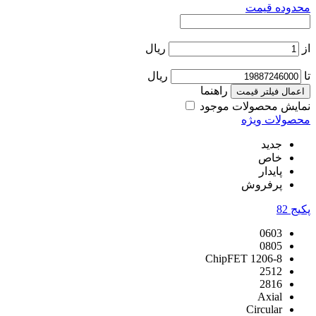
محدوده قیمت
از
ریال
تا
ریال
راهنما
اعمال فیلتر قیمت
نمایش محصولات موجود
محصولات ویژه
جدید
خاص
پایدار
پرفروش
پکیج
82
0603
0805
1206-8 ChipFET
2512
2816
Axial
Circular