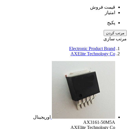
قیمت فروش
امتیاز
پکیج
مرتب کردن
مرتب سازی
Electronic Product Brand
AXElite Technology Co
اوریجینال
AX3161-50M5A
AXElite Technology Co