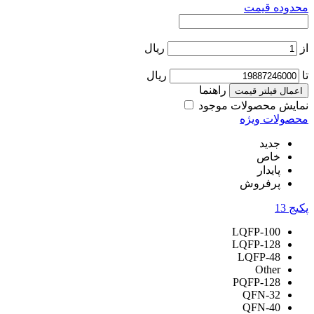
محدوده قیمت
از
ریال
تا
ریال
راهنما
اعمال فیلتر قیمت
نمایش محصولات موجود
محصولات ویژه
جدید
خاص
پایدار
پرفروش
پکیج
13
LQFP-100
LQFP-128
LQFP-48
Other
PQFP-128
QFN-32
QFN-40