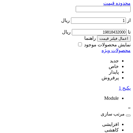
محدوده قیمت
از
ریال
تا
ریال
راهنما
اعمال فیلتر قیمت
نمایش محصولات موجود
محصولات ویژه
جدید
خاص
پایدار
پرفروش
پکیج
1
Module
=
مرتب سازی
افزایشی
کاهشی