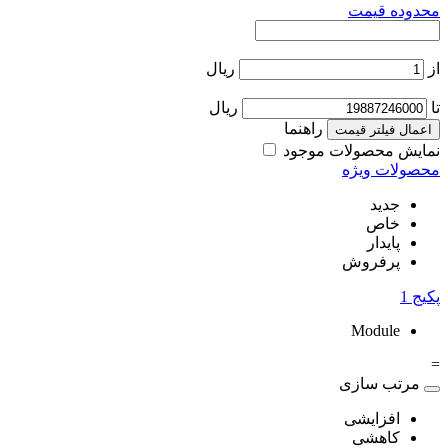
محدوده قیمت
از
ریال
تا
ریال
راهنما
اعمال فیلتر قیمت
نمایش محصولات موجود
محصولات ویژه
جدید
خاص
پایدار
پرفروش
پکیج
1
Module
=
مرتب سازی
افزایشی
کاهشی