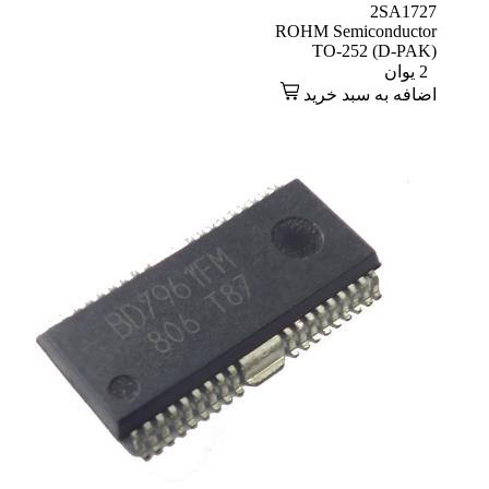
2SA1727
ROHM Semiconductor
TO-252 (D-PAK)
2
یوان
اضافه به سبد خرید