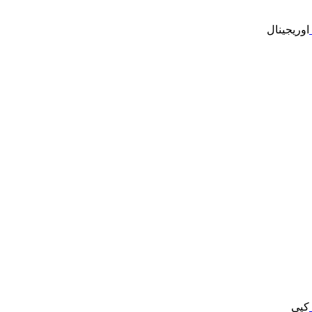
اوریجینال
کپی