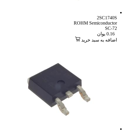
2SC1740S
ROHM Semiconductor
SC-72
0.16
یوان
اضافه به سبد خرید