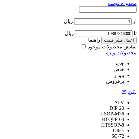
محدوده قیمت
از
ریال
تا
ریال
راهنما
اعمال فیلتر قیمت
نمایش محصولات موجود
محصولات ویژه
جدید
خاص
پایدار
پرفروش
پکیج
25
ATV
DIP-20
HSOP-M36
HTQFP-64
HTSSOP-8
Other
SC-72